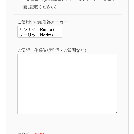
合
ブ
欄に記載ください)
わ
ル
に
せ
ご使用中の給湯器メーカー
迅
速
2026
by
対
年
touma_s
応
5
ご要望（作業依頼希望・ご質問など）
月
19
日