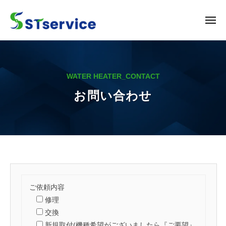
S
ュ
コ
ー
T
ン
メ
s
ニ
テ
e
S
地
ュ
ン
r
ー
T
域
v
ツ
密
s
i
へ
WATER HEATER_CONTACT
着
e
c
ス
で
お問い合わせ
r
e
キ
デ
v
ッ
ィ
i
ス
プ
c
ポ
e
ー
ザ
お
ー
問
ご依頼内容
の
修理
ト
い
交換
ラ
新規取付(機種希望がございましたら『ご要望』