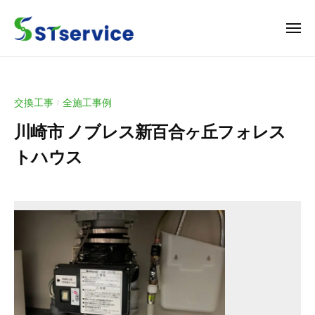
S
ュ
コ
ー
T
ン
メ
s
ニ
テ
e
S
地
ュ
ン
r
ー
T
域
v
ツ
密
s
i
へ
交換工事
全施工事例
/
着
e
c
ス
で
川崎市 ノブレス新百合ヶ丘フォレス
r
e
キ
デ
v
トハウス
ッ
ィ
i
ス
プ
2
b
/
c
ポ
0
y
0
e
ー
2
t
件
ザ
6
o
の
ー
年
u
コ
の
1
m
メ
ト
月
a
ン
ラ
1
_
ト