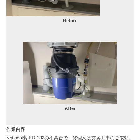
ブ
3
s
ル
日
に
Before
迅
速
対
応
After
作業内容
National製 KD-132の不具合で、修理又は交換工事のご依頼。